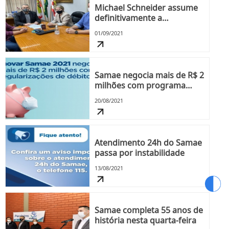
Michael Schneider assume
definitivamente a
presidência do Samae
01/09/2021
Samae negocia mais de R$ 2
milhões com programa
Renovar 2021
20/08/2021
Atendimento 24h do Samae
passa por instabilidade
13/08/2021
Samae completa 55 anos de
história nesta quarta-feira