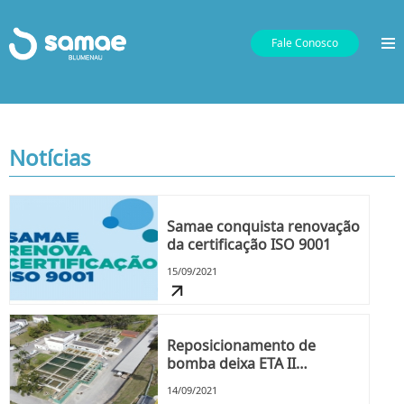
Fale Conosco
Notícias
Samae conquista renovação
da certificação ISO 9001
15/09/2021
Reposicionamento de
bomba deixa ETA II
inoperante nesta terça-feira
14/09/2021