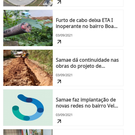
Furto de cabo deixa ETA I
inoperante no bairro Boa
Vista
03/09/2021
Samae dá continuidade nas
obras do projeto de
readequação da rua Franz
03/09/2021
Muller
Samae faz implantação de
novas redes no bairro Velha
Grande
03/09/2021