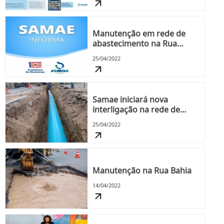
Manutenção em rede de
abastecimento na Rua
Bruno Hering
25/04/2022
Samae iniciará nova
interligação na rede de
abastecimento do
25/04/2022
Reservatório Caçadores
Manutenção na Rua Bahia
14/04/2022