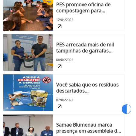
PES promove oficina de
compostagem para
estudantes da EBM Anita
12/04/2022
Garibaldi
PES arrecada mais de mil
tampinhas de garrafas
plásticas
08/04/2022
Você sabia que os resíduos
descartados
incorretamente são os
07/04/2022
principais criadouros do
mosquito transmissor da
dengue?
Samae Blumenau marca
presença em assembleia da