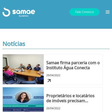
Fale Conosco
Notícias
Samae firma parceria com o
Instituto Água Conecta
29/04/2022
Proprietários e locatários
de imóveis precisam
atualizar o cadastro no
26/04/2022
Samae