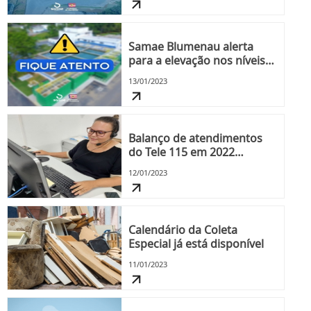
Samae Blumenau alerta
para a elevação nos níveis
de turbidez do Rio Itajaí-açu
13/01/2023
Balanço de atendimentos
do Tele 115 em 2022
apresenta dados positivos
12/01/2023
Calendário da Coleta
Especial já está disponível
11/01/2023