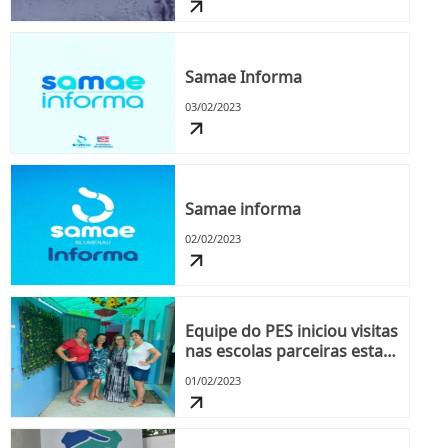
Samae Informa
03/02/2023
Samae informa
02/02/2023
Equipe do PES iniciou visitas
nas escolas parceiras esta
semana
01/02/2023