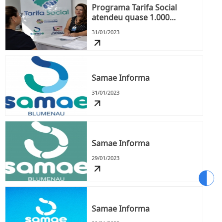
Programa Tarifa Social
atendeu quase 1.000
pessoas em situação de
31/01/2023
vulnerabilidade social em
2022
Samae Informa
31/01/2023
Samae Informa
29/01/2023
Samae Informa