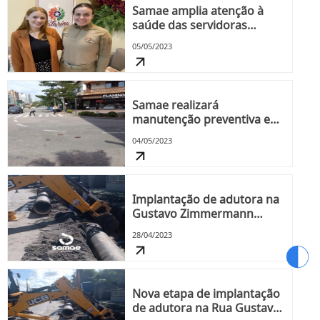
Samae amplia atenção à
saúde das servidoras
buscando orientação na
05/05/2023
Rede Catarina
Samae realizará
manutenção preventiva em
Registro de Manobra na
04/05/2023
Rua XV de novembro neste
domingo, 7
Implantação de adutora na
Gustavo Zimmermann
prossegue nesta sexta, 28
28/04/2023
Nova etapa de implantação
de adutora na Rua Gustavo