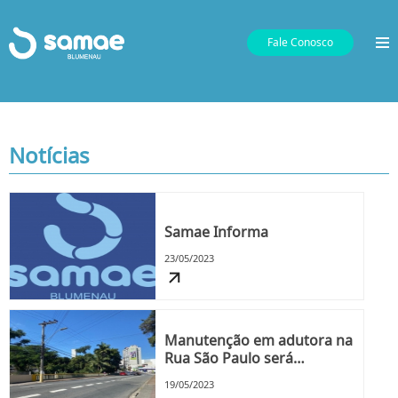
Fale Conosco
Notícias
Samae Informa
23/05/2023
Manutenção em adutora na
Rua São Paulo será
realizada neste domingo, 21
19/05/2023