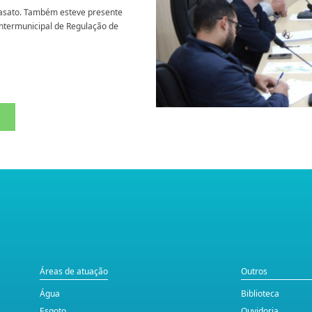
Nasato. Também esteve presente
Intermunicipal de Regulação de
Áreas de atuação
Outros
Água
Biblioteca
Esgoto
Ouvidoria