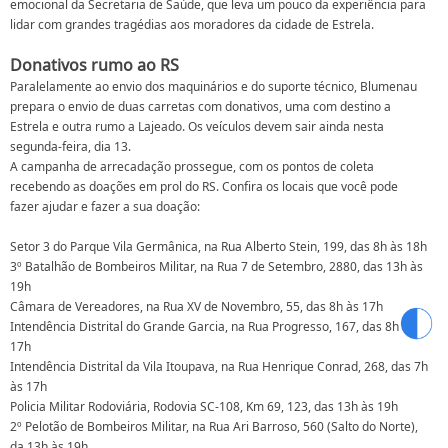
emocional da Secretaria de Saúde, que leva um pouco da experiência para
lidar com grandes tragédias aos moradores da cidade de Estrela.
Donativos rumo ao RS
Paralelamente ao envio dos maquinários e do suporte técnico, Blumenau
prepara o envio de duas carretas com donativos, uma com destino a
Estrela e outra rumo a Lajeado. Os veículos devem sair ainda nesta
segunda-feira, dia 13.
A campanha de arrecadação prossegue, com os pontos de coleta
recebendo as doações em prol do RS. Confira os locais que você pode
fazer ajudar e fazer a sua doação:
Setor 3 do Parque Vila Germânica, na Rua Alberto Stein, 199, das 8h às 18h
3º Batalhão de Bombeiros Militar, na Rua 7 de Setembro, 2880, das 13h às
19h
Câmara de Vereadores, na Rua XV de Novembro, 55, das 8h às 17h
Intendência Distrital do Grande Garcia, na Rua Progresso, 167, das 8h às
17h
Intendência Distrital da Vila Itoupava, na Rua Henrique Conrad, 268, das 7h
às 17h
Policia Militar Rodoviária, Rodovia SC-108, Km 69, 123, das 13h às 19h
2º Pelotão de Bombeiros Militar, na Rua Ari Barroso, 560 (Salto do Norte),
da 13h às 19h