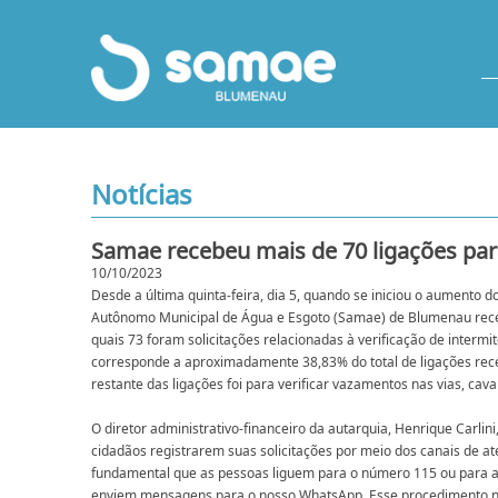
Notícias
Samae recebeu mais de 70 ligações para
10/10/2023
Desde a última quinta-feira, dia 5, quando se iniciou o aumento dos
Autônomo Municipal de Água e Esgoto (Samae) de Blumenau receb
quais 73 foram solicitações relacionadas à verificação de intermi
corresponde a aproximadamente 38,83% do total de ligações rece
restante das ligações foi para verificar vazamentos nas vias, cav
O diretor administrativo-financeiro da autarquia, Henrique Carlini
cidadãos registrarem suas solicitações por meio dos canais de a
fundamental que as pessoas liguem para o número 115 ou para a
enviem mensagens para o nosso WhatsApp. Esse procedimento n