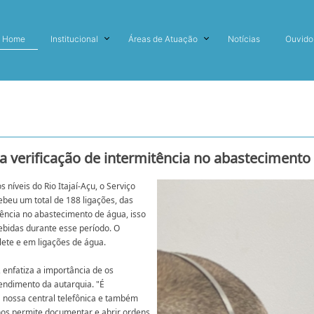
Home
Institucional
Áreas de Atuação
Notícias
Ouvido
 verificação de intermitência no abastecimento 
 níveis do Rio Itajaí-Açu, o Serviço
eu um total de 188 ligações, das
tência no abastecimento de água, isso
bidas durante esse período. O
alete e em ligações de água.
, enfatiza a importância de os
tendimento da autarquia. "É
 nossa central telefônica e também
os permite documentar e abrir ordens