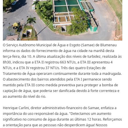
O Serviço Autônomo Municipal de Água e Esgoto (Samae) de Blumenau
informa os dados do fornecimento de água na cidade na manhã desta
terça-feira, dia 10. A última atualização dos níveis de turbidez, realizada às
8h30, indicou que a ETA II registrou 663 NTUs, a ETA III apresentou 4
NTUs, e a ETA IV registrou 37 NTUs. Três das quatro Estações de
Tratamento de Água operaram continuamente durante toda a madrugada.
O abastecimento dos bairros atendidos pela ETA I permanece sendo
mantido pela ETA III como medida preventiva para proteger a bomba de
captação de água, que poderia ser danificada devido à forte correnteza e
ao aumento do nível do rio.
Henrique Carlini, diretor administrativo-financeiro do Samae, enfatiza a
importância do uso responsável da água. "Detectamos um aumento
significativo no consumo de água durante as últimas 12 horas. Reforçamos
a orientação para que as pessoas não desperdicem água! Nossos