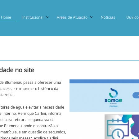
Home
Institucional
Áreas de Atuação
Notícias
Ouvido
dade no site
 de Blumenau passa a oferecer uma
 acessar e imprimir o histórico da
utarquia.
faturas de água e evitar a necessidade
interino, Henrique Carlini, informa
i para retirar a segunda via da
amae Blumenau, onde encontrarão o
 a matrícula, e em questão de segundos,
timos seis meses", explica Carlini.