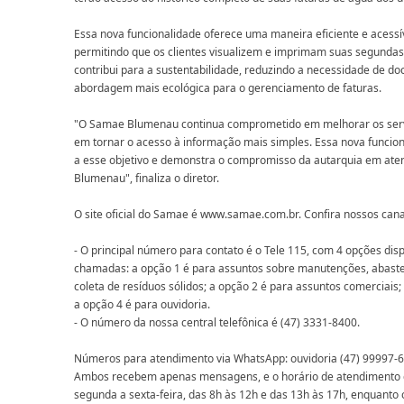
Essa nova funcionalidade oferece uma maneira eficiente e acessív
permitindo que os clientes visualizem e imprimam suas segundas v
contribui para a sustentabilidade, reduzindo a necessidade de 
abordagem mais ecológica para o gerenciamento de faturas.
"O Samae Blumenau continua comprometido em melhorar os serviç
em tornar o acesso à informação mais simples. Essa nova funcio
a esse objetivo e demonstra o compromisso da autarquia em aten
Blumenau", finaliza o diretor.
O site oficial do Samae é www.samae.com.br. Confira nossos can
- O principal número para contato é o Tele 115, com 4 opções dis
chamadas: a opção 1 é para assuntos sobre manutenções, abaste
coleta de resíduos sólidos; a opção 2 é para assuntos comerciais;
a opção 4 é para ouvidoria.
- O número da nossa central telefônica é (47) 3331-8400.
Números para atendimento via WhatsApp: ouvidoria (47) 99997-6
Ambos recebem apenas mensagens, e o horário de atendimento 
segunda a sexta-feira, das 8h às 12h e das 13h às 17h, enquanto