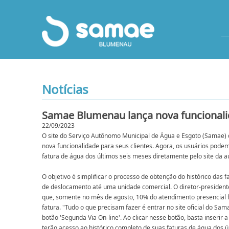
Notícias
Samae Blumenau lança nova funcionali
22/09/2023
O site do Serviço Autônomo Municipal de Água e Esgoto (Samae)
nova funcionalidade para seus clientes. Agora, os usuários podem
fatura de água dos últimos seis meses diretamente pelo site da a
O objetivo é simplificar o processo de obtenção do histórico das 
de deslocamento até uma unidade comercial. O diretor-presidente 
que, somente no mês de agosto, 10% do atendimento presencial fo
fatura. "Tudo o que precisam fazer é entrar no site oficial do S
botão 'Segunda Via On-line'. Ao clicar nesse botão, basta inserir
terão acesso ao histórico completo de suas faturas de água dos úl