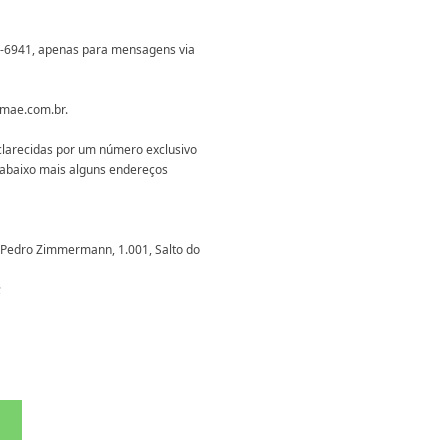
97-6941, apenas para mensagens via
amae.com.br.
larecidas por um número exclusivo
abaixo mais alguns endereços
. Pedro Zimmermann, 1.001, Salto do
;