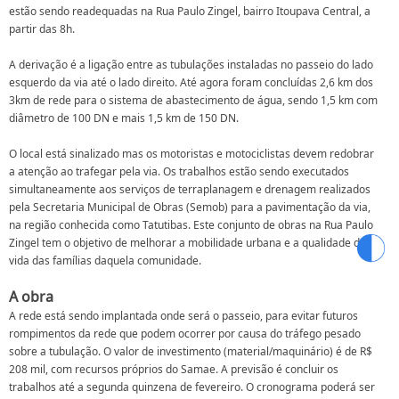
estão sendo readequadas na Rua Paulo Zingel, bairro Itoupava Central, a
partir das 8h.
A derivação é a ligação entre as tubulações instaladas no passeio do lado
esquerdo da via até o lado direito. Até agora foram concluídas 2,6 km dos
3km de rede para o sistema de abastecimento de água, sendo 1,5 km com
diâmetro de 100 DN e mais 1,5 km de 150 DN.
O local está sinalizado mas os motoristas e motociclistas devem redobrar
a atenção ao trafegar pela via. Os trabalhos estão sendo executados
simultaneamente aos serviços de terraplanagem e drenagem realizados
pela Secretaria Municipal de Obras (Semob) para a pavimentação da via,
na região conhecida como Tatutibas. Este conjunto de obras na Rua Paulo
Zingel tem o objetivo de melhorar a mobilidade urbana e a qualidade de
vida das famílias daquela comunidade.
A obra
A rede está sendo implantada onde será o passeio, para evitar futuros
rompimentos da rede que podem ocorrer por causa do tráfego pesado
sobre a tubulação. O valor de investimento (material/maquinário) é de R$
208 mil, com recursos próprios do Samae. A previsão é concluir os
trabalhos até a segunda quinzena de fevereiro. O cronograma poderá ser