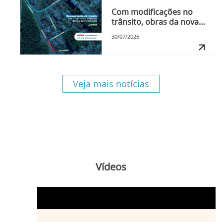
Com modificações no
trânsito, obras da nova
adutora na Rua Pomerode
30/07/2026
iniciam nesta sexta-feira,
dia 31
Veja mais notícias
Vídeos