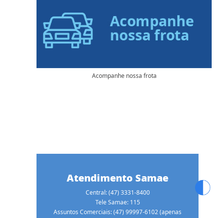
Acompanhe nossa frota
Atendimento Samae
Central: (47) 3331-8400
Tele Samae: 115
Assuntos Comerciais: (47) 99997-6102 (apenas