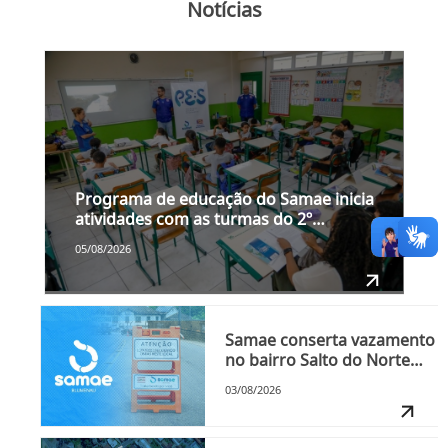
Notícias
Programa de educação do Samae inicia
atividades com as turmas do 2º
semestre nesta quinta-feira, dia 6
05/08/2026
Samae conserta vazamento
no bairro Salto do Norte
nesta segunda-feira, dia 3
03/08/2026