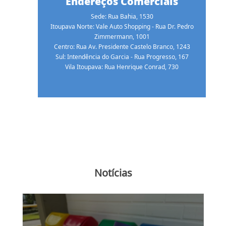
Endereços Comerciais
Sede: Rua Bahia, 1530
Itoupava Norte: Vale Auto Shopping - Rua Dr. Pedro
Zimmermann, 1001
Centro: Rua Av. Presidente Castelo Branco, 1243
Sul: Intendência do Garcia - Rua Progresso, 167
Vila Itoupava: Rua Henrique Conrad, 730
Notícias