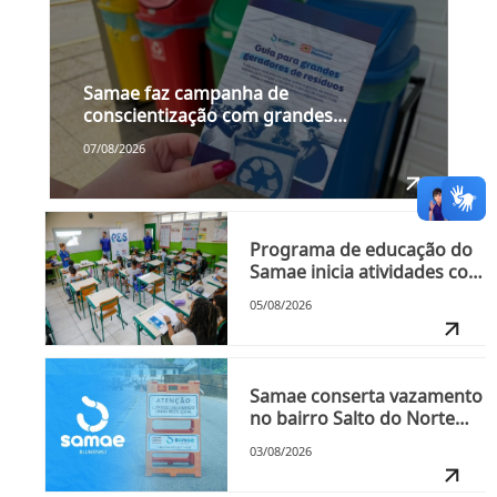
Samae faz campanha de
conscientização com grandes
geradores de resíduos a partir da
07/08/2026
próxima segunda-feira, dia 10
Programa de educação do
Samae inicia atividades com
as turmas do 2º semestre
05/08/2026
nesta quinta-feira, dia 6
Samae conserta vazamento
no bairro Salto do Norte
nesta segunda-feira, dia 3
03/08/2026